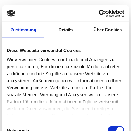
Unabhängig &
Professionell
Unfallgutachten von erfahrenen Kfz-Meistern
Zustimmung
Details
Über Cookies
Sie haben Fragen zu Ihrem Kfz-Schaden?
Diese Webseite verwendet Cookies
Zur Kostenlosen Beratung
Wir verwenden Cookies, um Inhalte und Anzeigen zu
Kontaktieren Sie mich!
personalisieren, Funktionen für soziale Medien anbieten
nach oben
zu können und die Zugriffe auf unsere Website zu
analysieren. Außerdem geben wir Informationen zu Ihrer
Verwendung unserer Website an unsere Partner für
soziale Medien, Werbung und Analysen weiter. Unsere
Partner führen diese Informationen möglicherweise mit
weiteren Daten zusammen, die Sie ihnen bereitgestellt
haben oder die sie im Rahmen Ihrer Nutzung der Dienste
gesammelt haben.
Einwilligungsauswahl
Notwendig