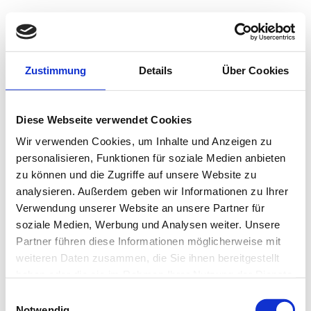
Rechtssichere
Unfallgutachten
- auch vor Ort!
Zustimmung
Details
Über Cookies
Kfz-Gutachter in Wiesbaden, Mainz und Frankfurt
Diese Webseite verwendet Cookies
Sie haben Fragen zu Ihrem Kfz-Schaden?
Wir verwenden Cookies, um Inhalte und Anzeigen zu
Zur Kostenlosen Beratung
personalisieren, Funktionen für soziale Medien anbieten
zu können und die Zugriffe auf unsere Website zu
Kontaktieren Sie mich!
nach oben
analysieren. Außerdem geben wir Informationen zu Ihrer
Verwendung unserer Website an unsere Partner für
soziale Medien, Werbung und Analysen weiter. Unsere
Partner führen diese Informationen möglicherweise mit
weiteren Daten zusammen, die Sie ihnen bereitgestellt
haben oder die sie im Rahmen Ihrer Nutzung der Dienste
gesammelt haben.
Einwilligungsauswahl
Notwendig