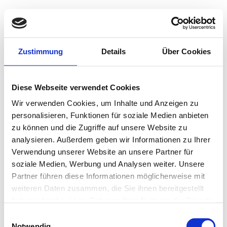
Kfz-Gutachten
für Fahrzeuge aller Art
Wir ermitteln den aktuellen Wert Ihres Automobils
Zustimmung
Details
Über Cookies
Sie haben Fragen zu Ihrem Kfz-Schaden?
Diese Webseite verwendet Cookies
Zur Kostenlosen Beratung
Wir verwenden Cookies, um Inhalte und Anzeigen zu
Kontaktieren Sie mich!
personalisieren, Funktionen für soziale Medien anbieten
nach oben
zu können und die Zugriffe auf unsere Website zu
analysieren. Außerdem geben wir Informationen zu Ihrer
Verwendung unserer Website an unsere Partner für
soziale Medien, Werbung und Analysen weiter. Unsere
Partner führen diese Informationen möglicherweise mit
weiteren Daten zusammen, die Sie ihnen bereitgestellt
haben oder die sie im Rahmen Ihrer Nutzung der Dienste
gesammelt haben.
Einwilligungsauswahl
Notwendig