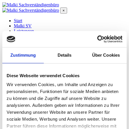
×
Start
Malki SV
Leistungen
Termine
FAQ
Kontakt
Schaden melden
Zustimmung
Details
Über Cookies
Termine
Fragen? Jetzt Anrufen
0170 - 990 26 85
Diese Webseite verwendet Cookies
Fragen? Jetzt Anrufen
0170 - 990 26 85
Wir verwenden Cookies, um Inhalte und Anzeigen zu
×
personalisieren, Funktionen für soziale Medien anbieten
zu können und die Zugriffe auf unsere Website zu
analysieren. Außerdem geben wir Informationen zu Ihrer
My account
Verwendung unserer Website an unsere Partner für
soziale Medien, Werbung und Analysen weiter. Unsere
Partner führen diese Informationen möglicherweise mit
Home