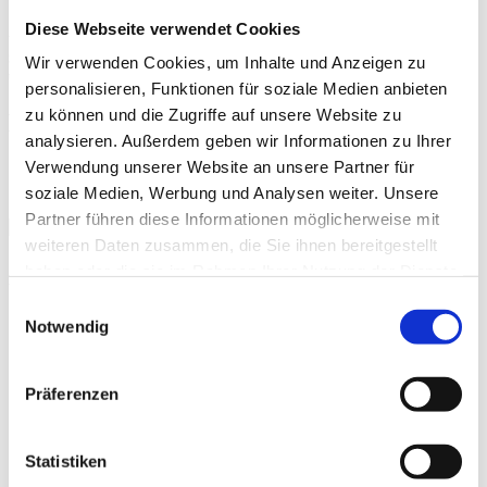
Diese Webseite verwendet Cookies
Was tun beim Unfall?
Sie benötigen ein:
Wir verwenden Cookies, um Inhalte und Anzeigen zu
unabhängiges Gutachten!
personalisieren, Funktionen für soziale Medien anbieten
zu können und die Zugriffe auf unsere Website zu
Das Rundum
analysieren. Außerdem geben wir Informationen zu Ihrer
Sorglos-Paket
Verwendung unserer Website an unsere Partner für
soziale Medien, Werbung und Analysen weiter. Unsere
Partner führen diese Informationen möglicherweise mit
weiteren Daten zusammen, die Sie ihnen bereitgestellt
haben oder die sie im Rahmen Ihrer Nutzung der Dienste
Warum Sachverständigen
Malki?
gesammelt haben.
Einwilligungsauswahl
Notwendig
Anspruch auf ein unabhängiges Gutachten
Erstattung der Reparaturkosten
Erstattung der Kosten für ein Erstfahrzeug
Rechtsanwaltsgebühren
Präferenzen
Ersatz einer Wertminderung des Fahrzeugs
Behandlungskosten für Ärzte & Schmerzensgeld
Kosten für Medikamente (auch Zuzahlungen)
Statistiken
Verdienst- & Nutzungsausfall