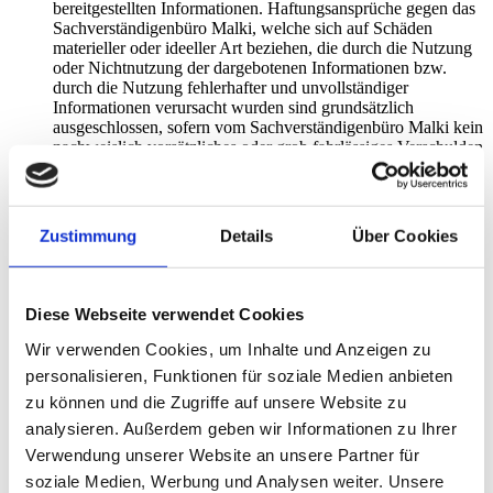
bereitgestellten Informationen. Haftungsansprüche gegen das
Sachverständigenbüro Malki, welche sich auf Schäden
materieller oder ideeller Art beziehen, die durch die Nutzung
oder Nichtnutzung der dargebotenen Informationen bzw.
durch die Nutzung fehlerhafter und unvollständiger
Informationen verursacht wurden sind grundsätzlich
ausgeschlossen, sofern vom Sachverständigenbüro Malki kein
nachweislich vorsätzliches oder grob fahrlässiges Verschulden
vorliegt.
Hinweis zur Problematik von externen Links
Das Sachverständigenbüro Malki ist als Inhaltsanbieter für die
eigenen Inhalte, die es zur Nutzung bereithält, nach den
Zustimmung
Details
Über Cookies
allgemeinen Gesetzen verantwortlich.
Von diesen eigenen Inhalten sind Querverweise (»Links«) auf
die von anderen Anbietern bereitgehaltenen Inhalte zu
unterscheiden.
Diese Webseite verwendet Cookies
Diese fremden Inhalte stammen weder von uns, noch haben
wir die Möglichkeit, den Inhalt von Seiten Dritter zu
Wir verwenden Cookies, um Inhalte und Anzeigen zu
beeinflussen. Die Inhalte fremder Seiten, auf die wir mittels
personalisieren, Funktionen für soziale Medien anbieten
Links hinweisen, spiegeln nicht unsere die Meinung wieder,
zu können und die Zugriffe auf unsere Website zu
sondern dienen lediglich der Information und wurden durch
uns zum Zeitpunkt der Linksetzung in Augenschein
analysieren. Außerdem geben wir Informationen zu Ihrer
genommen.
Verwendung unserer Website an unsere Partner für
Das Sachverständigenbüro Malki haftet nicht für fremde
soziale Medien, Werbung und Analysen weiter. Unsere
Inhalte, auf die es lediglich im oben genannten Sinne