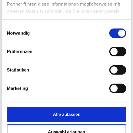
hinweist. Die Verantwortlichkeit liegt alleine bei dem Anbieter
Partner führen diese Informationen möglicherweise mit
der Inhalte.
weiteren Daten zusammen, die Sie ihnen bereitgestellt
Speicherung von Zugriffsdaten
haben oder die sie im Rahmen Ihrer Nutzung der Dienste
Bei jeder Anforderung einer Datei aus dieser Internetpräsenz
werden Zugriffsdaten gespeichert. Jeder Datensatz besteht
gesammelt haben.
Einwilligungsauswahl
aus:
Notwendig
– der Seite, von der aus die Datei angefordert wurde
– dem Namen der Datei
– dem Datum und Uhrzeit der Anforderung
– der übertragenen Datenmenge
Präferenzen
– dem Zugriffsstatus (Datei übertragen, Datei nicht gefunden
etc.)
– einer Beschreibung des Typs des verwendeten
Statistiken
Webbrowsers sowie
– der anfragenden Domain
Die gespeicherten Daten werden ausschließlich zu
Marketing
statistischen Zwecken ausgewertet, eine Weitergabe an Dritte,
auch in Auszügen, findet nicht statt.
Personenbezogene Daten
Innerhalb dieser Internetpräsenz besteht die Möglichkeit, uns
personenbezogene Daten zu übermitteln. »Personenbezogene
Alle zulassen
Daten« sind Informationen, die genutzt werden können, um
Ihre Identität zu erfahren. Darunter fallen Informationen wie
Ihr Name, Adresse, Postanschrift, Telefonnummer, E-Mail-
Adresse. Hinsichtlich Ihrer personenbezogenen Daten weisen
Auswahl erlauben