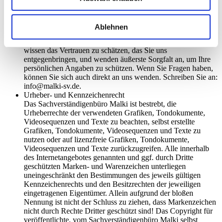
wir gemäß § 33 BDSG darauf hin, dass diese nach Maßgabe
der anwendbaren Datenschutzbestimmungen gespeichert
und/oder übertragen werden. Im Übrigen werden
Ablehnen
personenbezogene Daten absolut vertraulich behandelt und
nur mit gesonderter Zustimmung an Dritte weitergeleitet. Wir
wissen das Vertrauen zu schätzen, das Sie uns
entgegenbringen, und wenden äußerste Sorgfalt an, um Ihre
persönlichen Angaben zu schützen. Wenn Sie Fragen haben,
können Sie sich auch direkt an uns wenden. Schreiben Sie an:
info@malki-sv.de.
Urheber- und Kennzeichenrecht
Das Sachverständigenbüro Malki ist bestrebt, die
Urheberrechte der verwendeten Grafiken, Tondokumente,
Videosequenzen und Texte zu beachten, selbst erstellte
Grafiken, Tondokumente, Videosequenzen und Texte zu
nutzen oder auf lizenzfreie Grafiken, Tondokumente,
Videosequenzen und Texte zurückzugreifen. Alle innerhalb
des Internetangebotes genannten und ggf. durch Dritte
geschützten Marken- und Warenzeichen unterliegen
uneingeschränkt den Bestimmungen des jeweils gültigen
Kennzeichenrechts und den Besitzrechten der jeweiligen
eingetragenen Eigentümer. Allein aufgrund der bloßen
Nennung ist nicht der Schluss zu ziehen, dass Markenzeichen
nicht durch Rechte Dritter geschützt sind! Das Copyright für
veröffentlichte, vom Sachverständigenbüro Malki selbst