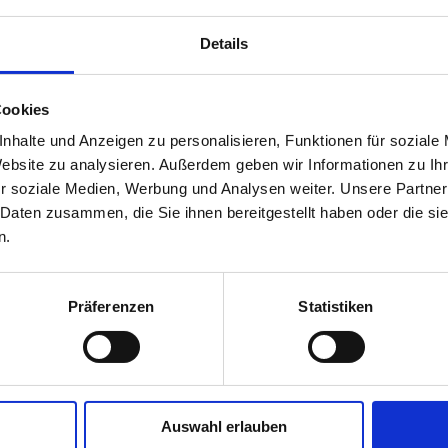
Details
Cookies
nhalte und Anzeigen zu personalisieren, Funktionen für soziale
Website zu analysieren. Außerdem geben wir Informationen zu I
r soziale Medien, Werbung und Analysen weiter. Unsere Partner
 Daten zusammen, die Sie ihnen bereitgestellt haben oder die s
n.
Präferenzen
Statistiken
g elit. Aenean posuere enim eu tellus condimentum ullamcorper. Quisque
Auswahl erlauben
r, tortor ipsum euismod mauris, a facilisis ex enim non nibh.